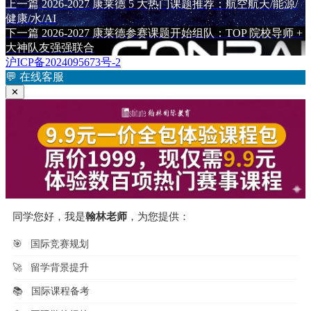
布
上
者
上一篇
2026-2027 康莱德 5 大热门课题推荐：航空航天/能源/
文
于
篇
健康/水/AI
章
文
下
下一篇
2026-2027 康莱德参赛课题开始组队：TOP 院校导师 +
章：
篇
大神队友强强联合
导
文
沪ICP备2024095673号-2
航
章：
💬
在线客服
✕
同学您好，我是
翰林老师
，为您提供：
🎯
国际竞赛规划
🚀
留学背景提升
📚
国际课程备考