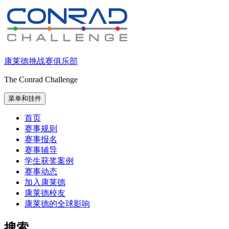
跳
至
内
容
康莱德挑战赛俱乐部
The Conrad Challenge
菜单和挂件
首页
赛事规则
赛事报名
赛事辅导
学生获奖案例
赛事动态
加入康莱德
康莱德校友
康莱德的全球影响
搜索