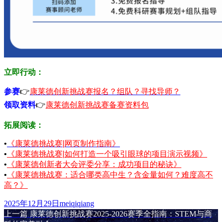
立即行动：
参赛
👉
康莱德创新挑战赛报名？组队？寻找导师？
领取资料
👉
康莱德创新挑战赛备赛资料包
拓展阅读：
•
《康莱德挑战赛|网页制作指南》
•
《康莱德挑战赛|如何打造一个吸引眼球的项目演示视频》
•
《康莱德创新者大会评委分享：成功项目的秘诀》
•
《康莱德挑战赛：适合哪类高中生？含金量如何？难度高不
高？》
发
作
2025年12月29日
meiqiqiang
布
上
者
上一篇
康莱德创新挑战赛2025-2026赛季全指南：STEM与商
文