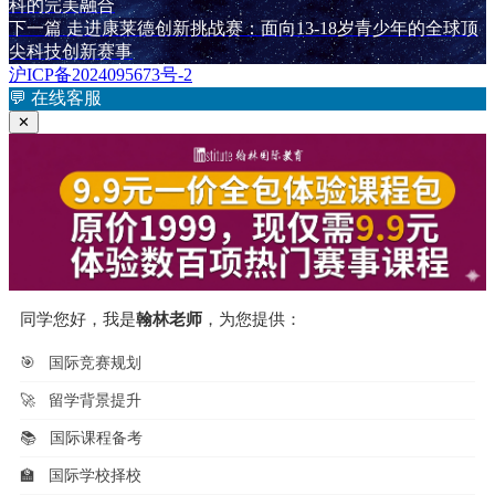
于
篇
科的完美融合
章
文
下
下一篇
走进康莱德创新挑战赛：面向13-18岁青少年的全球顶
章：
篇
尖科技创新赛事
导
文
沪ICP备2024095673号-2
航
章：
💬
在线客服
✕
同学您好，我是
翰林老师
，为您提供：
🎯
国际竞赛规划
🚀
留学背景提升
📚
国际课程备考
🏫
国际学校择校