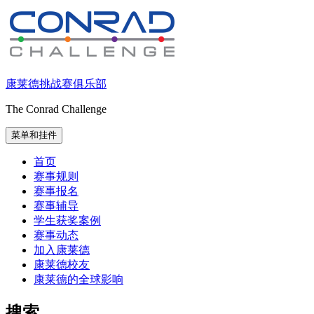
跳
至
内
容
康莱德挑战赛俱乐部
The Conrad Challenge
菜单和挂件
首页
赛事规则
赛事报名
赛事辅导
学生获奖案例
赛事动态
加入康莱德
康莱德校友
康莱德的全球影响
搜索