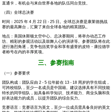
直通卡，有机会与来自世界各地的队伍同台竞技。
（四）全球总决赛
时间：2025 年 4 月 22 日 - 25 日。全球总决赛是康莱德挑战
赛的最高舞台，汇聚了来自全球各地的精英团队。
地点：美国休斯顿太空中心。总决赛期间，将举办动态工作
坊、精彩的参观活动以及鼓舞人心的演讲等。参赛团队将在此
进行激烈角逐，竞争包括奖学金和享有盛誉的皮特・康拉德学
者称号在内的丰厚奖项。
三、参赛指南
（一）参赛要求
团队构成：团队应由 2 - 5 位年龄在 13 - 18 周岁的学生组成，
可跨校组队，至少一名成员是中国籍。建议选择具有不同技能
特长的同学组队，如具备科学知识、技术能力、商业头脑和良
好表达能力的成员，以提升团队的综合实力。
竞赛语言：竞赛语言为英文，至少一位成员需具备良好的英文