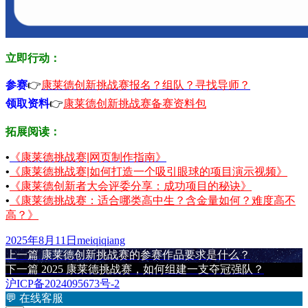
立即行动：
参赛
👉
康莱德创新挑战赛报名？组队？寻找导师？
领取资料
👉
康莱德创新挑战赛备赛资料包
拓展阅读：
•
《康莱德挑战赛|网页制作指南》
•
《康莱德挑战赛|如何打造一个吸引眼球的项目演示视频》
•
《康莱德创新者大会评委分享：成功项目的秘诀》
•
《康莱德挑战赛：适合哪类高中生？含金量如何？难度高不
高？》
发
作
2025年8月11日
meiqiqiang
布
上
者
上一篇
康莱德创新挑战赛的参赛作品要求是什么？
文
于
篇
下
下一篇
2025 康莱德挑战赛，如何组建一支夺冠强队？
章
文
篇
沪ICP备2024095673号-2
章：
文
💬
在线客服
导