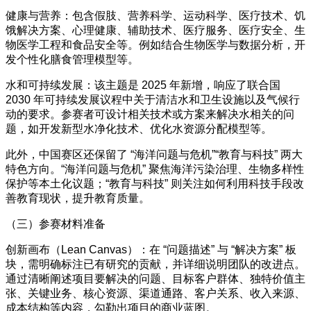
健康与营养：包含假肢、营养科学、运动科学、医疗技术、饥
饿解决方案、心理健康、辅助技术、医疗服务、医疗安全、生
物医学工程和食品安全等。例如结合生物医学与数据分析，开
发个性化膳食管理模型等。
水和可持续发展：该主题是 2025 年新增，响应了联合国
2030 年可持续发展议程中关于清洁水和卫生设施以及气候行
动的要求。参赛者可设计相关技术或方案来解决水相关的问
题，如开发新型水净化技术、优化水资源分配模型等。
此外，中国赛区还保留了 “海洋问题与危机”“教育与科技” 两大
特色方向。“海洋问题与危机” 聚焦海洋污染治理、生物多样性
保护等本土化议题；“教育与科技” 则关注如何利用科技手段改
善教育现状，提升教育质量。
（三）参赛材料准备
创新画布（Lean Canvas）：在 “问题描述” 与 “解决方案” 板
块，需明确标注已有研究的贡献，并详细说明团队的改进点。
通过清晰阐述项目要解决的问题、目标客户群体、独特价值主
张、关键业务、核心资源、渠道通路、客户关系、收入来源、
成本结构等内容，勾勒出项目的商业蓝图。