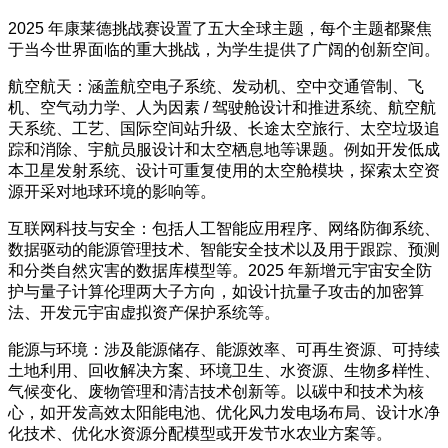
2025 年康莱德挑战赛设置了五大全球主题，每个主题都聚焦
于当今世界面临的重大挑战，为学生提供了广阔的创新空间。
航空航天：涵盖航空电子系统、发动机、空中交通管制、飞
机、空气动力学、人为因素 / 驾驶舱设计和推进系统、航空航
天系统、工艺、国际空间站升级、长途太空旅行、太空垃圾追
踪和消除、宇航员服设计和太空栖息地等课题。例如开发低成
本卫星发射系统、设计可重复使用的太空舱模块，探索太空资
源开采对地球环境的影响等。
互联网科技与安全：包括人工智能应用程序、网络防御系统、
数据驱动的能源管理技术、智能安全技术以及用于跟踪、预测
和分类自然灾害的数据库模型等。2025 年新增元宇宙安全防
护与量子计算伦理两大子方向，如设计抗量子攻击的加密算
法、开发元宇宙虚拟资产保护系统等。
能源与环境：涉及能源储存、能源效率、可再生资源、可持续
土地利用、回收解决方案、环境卫生、水资源、生物多样性、
气候变化、废物管理和清洁技术创新等。以碳中和技术为核
心，如开发高效太阳能电池、优化风力发电场布局、设计水净
化技术、优化水资源分配模型或开发节水农业方案等。