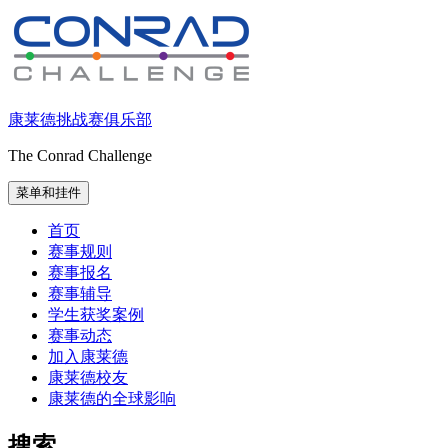
跳
至
内
容
康莱德挑战赛俱乐部
The Conrad Challenge
菜单和挂件
首页
赛事规则
赛事报名
赛事辅导
学生获奖案例
赛事动态
加入康莱德
康莱德校友
康莱德的全球影响
搜索