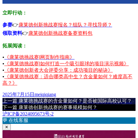
立即行动：
参赛
👉
康莱德创新挑战赛报名？组队？寻找导师？
领取资料
👉
康莱德创新挑战赛备赛资料包
拓展阅读：
•
《康莱德挑战赛|网页制作指南》
•
《康莱德挑战赛|如何打造一个吸引眼球的项目演示视频》
•
《康莱德创新者大会评委分享：成功项目的秘诀》
•
《康莱德挑战赛：适合哪类高中生？含金量如何？难度高不
高？》
发
作
2025年7月15日
meiqiqiang
布
上
者
上一篇
康莱德挑战赛的含金量如何？是否被国际高校认可？
文
于
篇
下
下一篇
康莱德创新挑战赛的赛事规模如何？
章
文
篇
沪ICP备2024095673号-2
章：
文
💬
在线客服
导
章：
✕
航