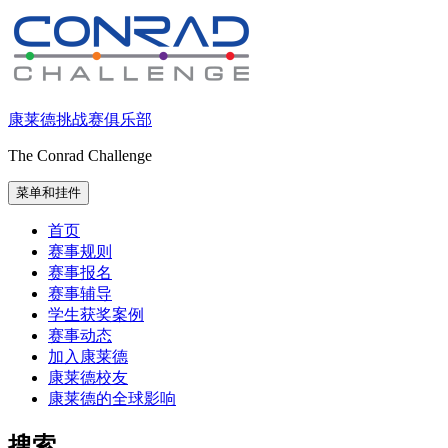
跳
至
内
容
康莱德挑战赛俱乐部
The Conrad Challenge
菜单和挂件
首页
赛事规则
赛事报名
赛事辅导
学生获奖案例
赛事动态
加入康莱德
康莱德校友
康莱德的全球影响
搜索