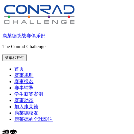
跳
至
内
容
康莱德挑战赛俱乐部
The Conrad Challenge
菜单和挂件
首页
赛事规则
赛事报名
赛事辅导
学生获奖案例
赛事动态
加入康莱德
康莱德校友
康莱德的全球影响
搜索