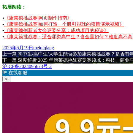
拓展阅读：
•
《康莱德挑战赛|网页制作指南》
•
《康莱德挑战赛|如何打造一个吸引眼球的项目演示视频》
•
《康莱德创新者大会评委分享：成功项目的秘诀》
•
《康莱德挑战赛：适合哪类高中生？含金量如何？难度高不高
发
作
2025年5月19日
meiqiqiang
布
上
者
上一篇
初中生/高中生/大学生能否参加康莱德挑战赛？是否有
文
于
篇
下
下一篇
深度解析 2025 年康莱德挑战赛竞赛领域：科技、商
章
文
篇
沪ICP备2024095673号-2
章：
文
💬
在线客服
导
章：
✕
航