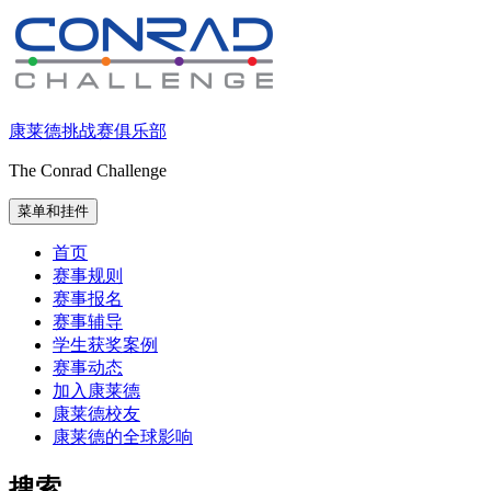
跳
至
内
容
康莱德挑战赛俱乐部
The Conrad Challenge
菜单和挂件
首页
赛事规则
赛事报名
赛事辅导
学生获奖案例
赛事动态
加入康莱德
康莱德校友
康莱德的全球影响
搜索