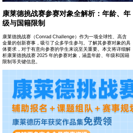
康莱德挑战赛参赛对象全解析：年龄、年
级与国籍限制
康莱德挑战赛（Conrad Challenge）作为一项全球性、高含
金量的创新赛事，吸引了众多学生参与。了解其参赛对象的具
体要求，对于有意向参赛的学生来说至关重要。本文将详细解
析康莱德挑战赛 2025 年的参赛对象，涵盖年龄、年级和国籍
限制等关键信息。