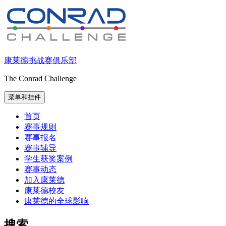
跳
至
内
容
康莱德挑战赛俱乐部
The Conrad Challenge
菜单和挂件
首页
赛事规则
赛事报名
赛事辅导
学生获奖案例
赛事动态
加入康莱德
康莱德校友
康莱德的全球影响
搜索