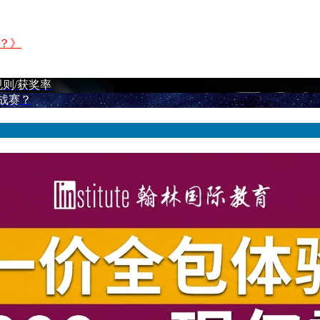
？》
则/获奖率
战赛？