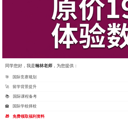
同学您好，我是
翰林老师
，为您提供：
🎯
国际竞赛规划
🚀
留学背景提升
📚
国际课程备考
🏫
国际学校择校
🎁
免费领取福利资料