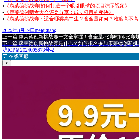
•
《康莱德挑战赛|如何打造一个吸引眼球的项目演示视频》
•
《康莱德创新者大会评委分享：成功项目的秘诀》
•
《康莱德挑战赛：适合哪类高中生？含金量如何？难度高不高
发
作
2025年3月19日
meiqiqiang
布
上
者
上一篇
康莱德创新挑战赛一文全掌握！含金量/比赛时间/比赛规
文
于
篇
下
下一篇
康莱德创新挑战赛是什么？如何报名参加康莱德创新挑
章
文
篇
沪ICP备2024095673号-2
章：
文
💬
在线客服
导
章：
✕
航