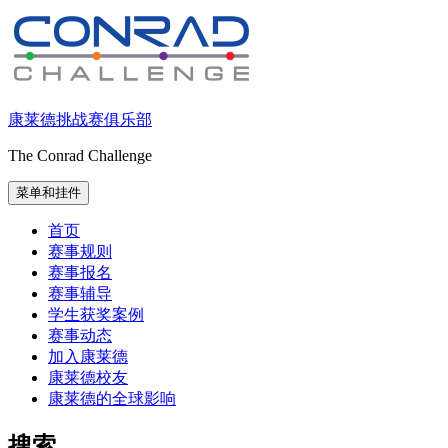
跳
至
内
容
康莱德挑战赛俱乐部
The Conrad Challenge
菜单和挂件
首页
赛事规则
赛事报名
赛事辅导
学生获奖案例
赛事动态
加入康莱德
康莱德校友
康莱德的全球影响
搜索