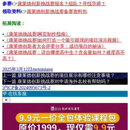
参赛
👉
康莱德创新挑战赛报名？组队？寻找导师？
领取资料
👉
康莱德创新挑战赛备赛资料包
拓展阅读：
•
《康莱德挑战赛|网页制作指南》
•
《康莱德挑战赛|如何打造一个吸引眼球的项目演示视频》
•
《康莱德创新者大会评委分享：成功项目的秘诀》
•
《康莱德挑战赛：适合哪类高中生？含金量如何？难度高不
高？》
发
作
2025年3月12日
meiqiqiang
布
上
者
上一篇
康莱德创新挑战赛的项目展示有哪些注意事项？
文
于
篇
下
下一篇
康莱德创新挑战赛对申请海外名校有帮助吗？
章
文
篇
沪ICP备2024095673号-2
章：
文
💬
在线客服
导
章：
✕
航